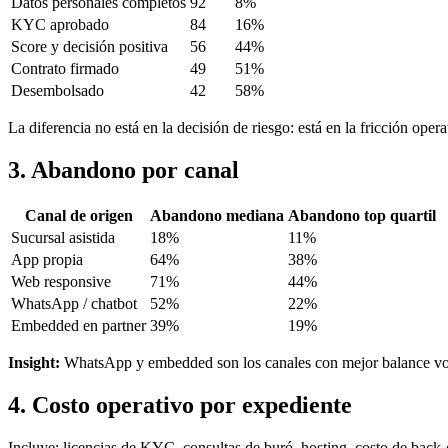
Datos personales completos
92
8%
KYC aprobado
84
16%
Score y decisión positiva
56
44%
Contrato firmado
49
51%
Desembolsado
42
58%
La diferencia no está en la decisión de riesgo: está en la fricción opera
3. Abandono por canal
Canal de origen
Abandono mediana
Abandono top quartil
Sucursal asistida
18%
11%
App propia
64%
38%
Web responsive
71%
44%
WhatsApp / chatbot
52%
22%
Embedded en partner
39%
19%
Insight:
WhatsApp y embedded son los canales con mejor balance vol
4. Costo operativo por expediente
Incluye: licencias de KYC, consultas de buró, hosting, costo de back-