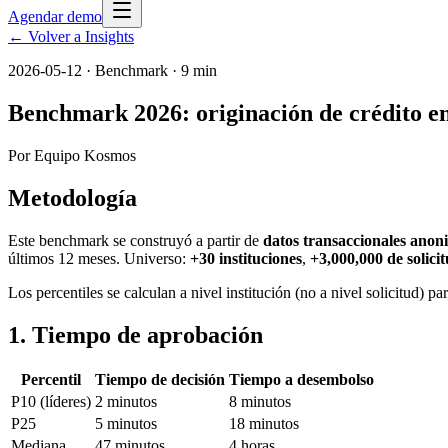
Agendar demo
← Volver a Insights
2026-05-12
·
Benchmark
· 9 min
Benchmark 2026: originación de crédito
Por
Equipo Kosmos
Metodología
Este benchmark se construyó a partir de
datos transaccionales anon
últimos 12 meses. Universo:
+30 instituciones
,
+3,000,000 de solici
Los percentiles se calculan a nivel institución (no a nivel solicitud) p
1. Tiempo de aprobación
Percentil
Tiempo de decisión
Tiempo a desembolso
P10 (líderes)
2 minutos
8 minutos
P25
5 minutos
18 minutos
Mediana
47 minutos
4 horas