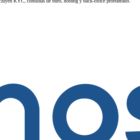
yen KYC, consultas de buró, hosting y back-office prorrateado.