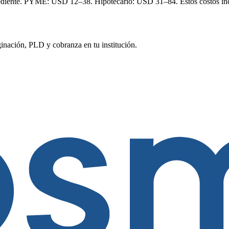
iente. PYME: USD 12–38. Hipotecario: USD 31–84. Estos costos inclu
nación, PLD y cobranza en tu institución.