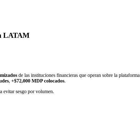
 en LATAM
imizados
de las instituciones financieras que operan sobre la platafo
tudes
,
+$72,000 MDP colocados
.
ara evitar sesgo por volumen.