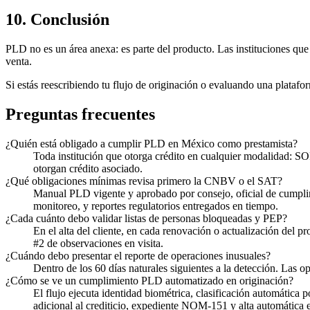
10. Conclusión
PLD no es un área anexa: es parte del producto. Las instituciones que
venta.
Si estás reescribiendo tu flujo de originación o evaluando una platafo
Preguntas frecuentes
¿Quién está obligado a cumplir PLD en México como prestamista?
Toda institución que otorga crédito en cualquier modalidad: 
otorgan crédito asociado.
¿Qué obligaciones mínimas revisa primero la CNBV o el SAT?
Manual PLD vigente y aprobado por consejo, oficial de cumplim
monitoreo, y reportes regulatorios entregados en tiempo.
¿Cada cuánto debo validar listas de personas bloqueadas y PEP?
En el alta del cliente, en cada renovación o actualización del pr
#2 de observaciones en visita.
¿Cuándo debo presentar el reporte de operaciones inusuales?
Dentro de los 60 días naturales siguientes a la detección. Las o
¿Cómo se ve un cumplimiento PLD automatizado en originación?
El flujo ejecuta identidad biométrica, clasificación automática 
adicional al crediticio, expediente NOM-151 y alta automática e