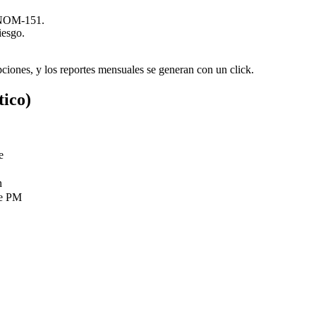
NOM-151.
iesgo.
pciones, y los reportes mensuales se generan con un click.
tico)
e
n
de PM