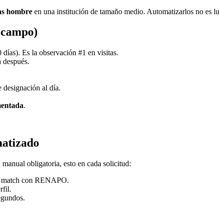
as hombre
en una institución de tamaño medio. Automatizarlos no es lu
n campo)
días). Es la observación #1 en visitas.
a después.
e designación al día.
mentada
.
matizado
manual obligatoria, esto en cada solicitud:
l + match con RENAPO.
fil.
egundos.