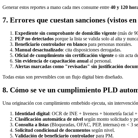
Generar estos reportes a mano cada mes consume entre
40 y 120 hor
7. Errores que cuestan sanciones (vistos e
Expediente sin comprobante de domicilio vigente
(más de 90 
PEP no detectados
porque la lista se valida solo al alta y nunc
Beneficiario controlador en blanco
para personas morales.
Manual desactualizado
: cita disposiciones derogadas.
Oficial de cumplimiento sin certificación vigente
o sin acta d
Sin evidencia de capacitación anual
al personal.
Alertas marcadas como "revisadas" sin justificación docu
Todas estas son prevenibles con un flujo digital bien diseñado.
8. Cómo se ve un cumplimiento PLD auto
Una originación con cumplimiento embebido ejecuta, sin intervención 
Identidad digital
: OCR de INE + liveness + biometría facia
Clasificación automática de nivel
según monto solicitado y per
Consulta a listas
(Bloqueadas, OFAC, PEP, internas) en < 3 s
Solicitud condicional de documentos
según nivel.
Validación de beneficiario controlador
para PM.