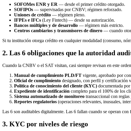
SOFOMes ENR y ER
— desde el primer crédito otorgado.
SOFIPOs
— supervisadas por CNBV; régimen reforzado.
Uniones de crédito
— régimen pleno.
IFPEs e IFCs
(Ley Fintech) — desde su autorización.
Bancos múltiples y de desarrollo
— régimen más estricto.
Centros cambiarios y transmisores de dinero
— cuando otorg
Si tu institución otorga crédito en cualquier modalidad (consumo, nóm
2. Las 6 obligaciones que la autoridad aud
Cuando la CNBV o el SAT visitan, casi siempre revisan en este orden
Manual de cumplimiento PLD/FT
vigente, aprobado por con
Oficial de cumplimiento
designado, con perfil y certificación v
Política de conocimiento del cliente (KYC)
documentada por n
Expediente de identificación
completo para el 100% de los cli
Sistema automatizado de monitoreo
transaccional con reglas y
Reportes regulatorios
(operaciones relevantes, inusuales, int
Las 6 son auditables digitalmente. Las 6 fallan cuando se operan con 
3. KYC por niveles de riesgo