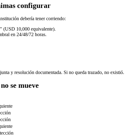
nimas configurar
nstitución debería tener corriendo:
e" (USD 10,000 equivalente).
mbral en 24/48/72 horas.
unta y resolución documentada. Si no queda trazado, no existió.
e no se mueve
guiente
ección
ección
guiente
tección