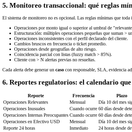
5. Monitoreo transaccional: qué reglas mí
El sistema de monitoreo no es opcional. Las reglas mínimas que toda i
Operaciones por monto igual o superior al umbral de "relevant
Estructuración: múltiples operaciones pequeñas que suman > u
Operaciones inconsistentes con el perfil declarado del cliente.
Cambios bruscos en frecuencia o ticket promedio.
Operaciones desde geografías de alto riesgo.
Coincidencia parcial con listas (fuzzy match > 85%).
Cliente con > N alertas previas no resueltas.
Cada alerta debe generar un
caso
con responsable, SLA, evidencia adj
6. Reportes regulatorios: el calendario qu
Reporte
Frecuencia
Plazo
Operaciones Relevantes
Mensual
Día 10 del mes si
Operaciones Inusuales
Cuando ocurre
60 días desde det
Operaciones Internas Preocupantes
Cuando ocurre
60 días desde det
Operaciones en Efectivo USD
Mensual
Día 10 del mes si
Reporte 24 horas
Inmediato
24 horas desde de