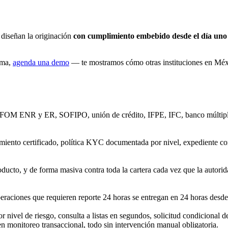
 diseñan la originación
con cumplimiento embebido desde el día uno
rma,
agenda una demo
— te mostramos cómo otras instituciones en Méxi
SOFOM ENR y ER, SOFIPO, unión de crédito, IFPE, IFC, banco múltiple,
iento certificado, política KYC documentada por nivel, expediente com
oducto, y de forma masiva contra toda la cartera cada vez que la autoridad
peraciones que requieren reporte 24 horas se entregan en 24 horas desde
por nivel de riesgo, consulta a listas en segundos, solicitud condiciona
n monitoreo transaccional, todo sin intervención manual obligatoria.