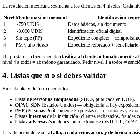
La regulación mexicana segmenta a los clientes en 4 niveles. Cada niv
Nivel
Monto máximo mensual
Identificación reque
1
~750 UDIS
Datos básicos, sin documento
2
~3,000 UDIS
Identificación oficial digital
3
Sin tope (PF)
Expediente completo + comprobante
4
PM y alto riesgo
Expediente reforzado + beneficiario 
Un prestamista bien operado
clasifica al cliente automáticamente a
nivel 4 a todos = abandono garantizado. Pedir nivel 1 a todos = sanci
4. Listas que sí o sí debes validar
En cada alta y de forma periódica:
Lista de Personas Bloqueadas
(SHCP, publicada en DOF).
OFAC SDN
(Estados Unidos) — obligatoria si hay exposición
PEP
(Personas Políticamente Expuestas) — nacionales y extranj
Listas internas
de la institución (clientes rechazados, fraudes 
Listas adversas
(sanciones internacionales: ONU, UE, OFAC 
La validación debe ser
al alta, a cada renovación, y de forma masiv