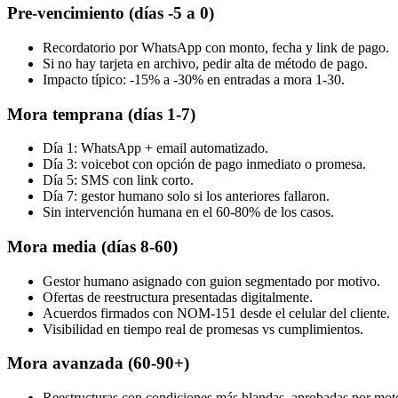
Pre-vencimiento (días -5 a 0)
Recordatorio por WhatsApp con monto, fecha y link de pago.
Si no hay tarjeta en archivo, pedir alta de método de pago.
Impacto típico: -15% a -30% en entradas a mora 1-30.
Mora temprana (días 1-7)
Día 1: WhatsApp + email automatizado.
Día 3: voicebot con opción de pago inmediato o promesa.
Día 5: SMS con link corto.
Día 7: gestor humano solo si los anteriores fallaron.
Sin intervención humana en el 60-80% de los casos.
Mora media (días 8-60)
Gestor humano asignado con guion segmentado por motivo.
Ofertas de reestructura presentadas digitalmente.
Acuerdos firmados con NOM-151 desde el celular del cliente.
Visibilidad en tiempo real de promesas vs cumplimientos.
Mora avanzada (60-90+)
Reestructuras con condiciones más blandas, aprobadas por moto