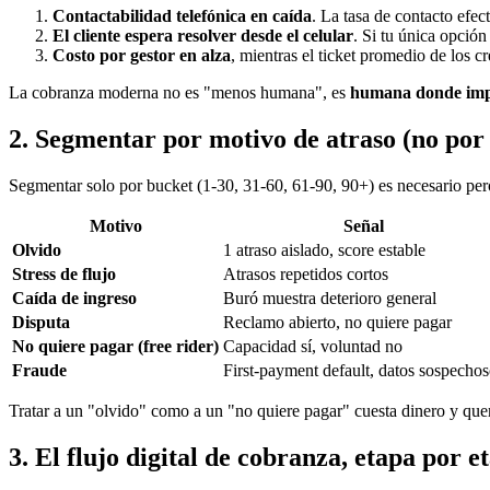
Contactabilidad telefónica en caída
. La tasa de contacto efe
El cliente espera resolver desde el celular
. Si tu única opción
Costo por gestor en alza
, mientras el ticket promedio de los 
La cobranza moderna no es "menos humana", es
humana donde imp
2. Segmentar por motivo de atraso (no por 
Segmentar solo por bucket (1-30, 31-60, 61-90, 90+) es necesario pe
Motivo
Señal
Olvido
1 atraso aislado, score estable
Stress de flujo
Atrasos repetidos cortos
Caída de ingreso
Buró muestra deterioro general
Disputa
Reclamo abierto, no quiere pagar
No quiere pagar (free rider)
Capacidad sí, voluntad no
Fraude
First-payment default, datos sospecho
Tratar a un "olvido" como a un "no quiere pagar" cuesta dinero y quem
3. El flujo digital de cobranza, etapa por e