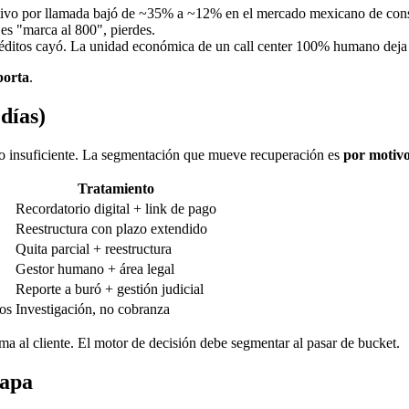
ctivo por llamada bajó de ~35% a ~12% en el mercado mexicano de consu
 es "marca al 800", pierdes.
créditos cayó. La unidad económica de un call center 100% humano deja 
orta
.
días)
ro insuficiente. La segmentación que mueve recuperación es
por motiv
Tratamiento
Recordatorio digital + link de pago
Reestructura con plazo extendido
Quita parcial + reestructura
Gestor humano + área legal
Reporte a buró + gestión judicial
sos
Investigación, no cobranza
a al cliente. El motor de decisión debe segmentar al pasar de bucket.
tapa