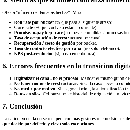
5. Métricas que sí miden cobranza modern
Olvida "número de llamadas hechas". Mira:
Roll rate por bucket
(% que pasa al siguiente atraso).
Cure rate
(% que vuelve a estar al corriente).
Promise-to-pay kept rate
(promesas cumplidas / promesas hec
Tasa de aceptación de reestructura
por canal.
Recuperación / costo de gestión
por bucket.
Tasa de contacto efectivo por canal
(no solo telefónico).
NPS post-resolución
(sí, hasta en cobranza).
6. Errores frecuentes en la transición digit
Digitalizar el canal, no el proceso
. Mandar el mismo guion del
No tener motor de reestructuras
. Si cada caso necesita comité
No medir por motivo
. Sin segmentación, la automatización tra
Datos en silos
. Cobranza no ve historial de originación, ni vice
7. Conclusión
La cartera vencida no se recupera con más gestores ni con sistemas d
que decide por defecto y eleva solo excepciones
.