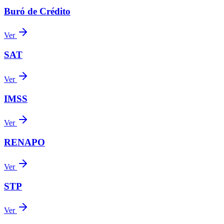
Buró de Crédito
Ver
SAT
Ver
IMSS
Ver
RENAPO
Ver
STP
Ver